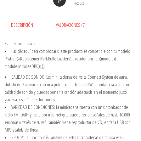
Product
DESCRIPCIÓN
VALORACIONES (0)
Es adecuado para su
.
Haz clic aquí
para comprobar si este producto es compatible con tu modelo
P.when(«ReplacementPartsBulletLoader»).execute(function(module){
module.initializeDPX(); })
CALIDAD DE SONIDO: Las mini cadenas de msica Connect System de auna,
dotado de 2 altavoces con una potencia media de 20 W, inunda tu casa con una
calidad de sonido y puedes poner la canción adecuada en el momento justo
gracias a sus múltiples funciones.
VARIEDAD DE CONEXIONES: La minicadena cuenta con un sintonizador de
radio FM, DAB+ y radio por internet que puede recibir señales de hasta 10.000
emisoras a través de su wifi, también tiene reproductor de CD, entrada USB con
MP3 y salida de línea.
SPOTIFY: La función más llamativa de estas microcadenas de música es su