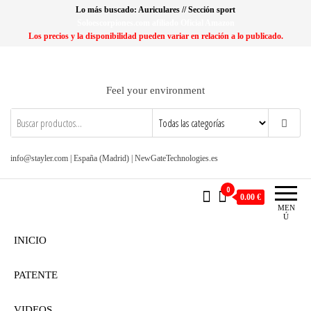
Saltar
Lo más buscado: Auriculares // Sección sport
al
Soloescorpiones.com afiliado Oficial Amazon
Los precios y la disponibilidad pueden variar en relación a lo publicado.
contenido
Feel your environment
info@stayler.com | España (Madrid) | NewGateTechnologies.es
0
0.00 €
MEN
Ú
INICIO
PATENTE
VIDEOS