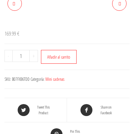
169.99
€
Cantidad
-
+
Añadir al carrito
SKU:
B07FXB6TDD
Categoría:
Mini cadenas
Tweet This
Share on
Product
Facebook
Pin This