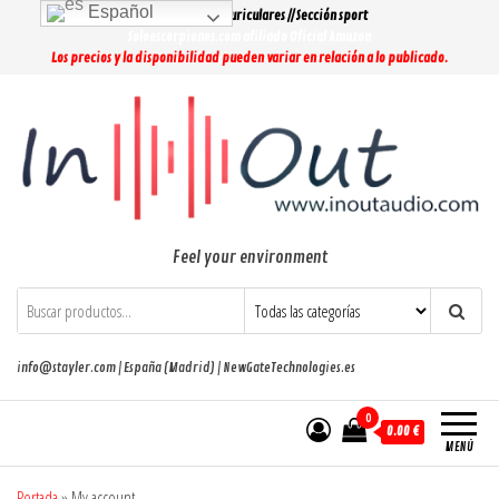
Saltar
Español
Lo más buscado: Auriculares // Sección sport
al
Soloescorpiones.com afiliado Oficial Amazon
Los precios y la disponibilidad pueden variar en relación a lo publicado.
contenido
Feel your environment
info@stayler.com | España (Madrid) | NewGateTechnologies.es
0
0.00 €
MENÚ
Portada
»
My account