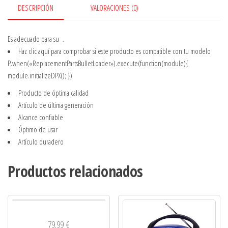
DESCRIPCIÓN
VALORACIONES (0)
Es adecuado para su
.
Haz clic aquí
para comprobar si este producto es compatible con tu modelo
P.when(«ReplacementPartsBulletLoader»).execute(function(module){
module.initializeDPX(); })
Producto de óptima calidad
Artículo de última generación
Alcance confiable
Óptimo de usar
Artículo duradero
Productos relacionados
79.99
€