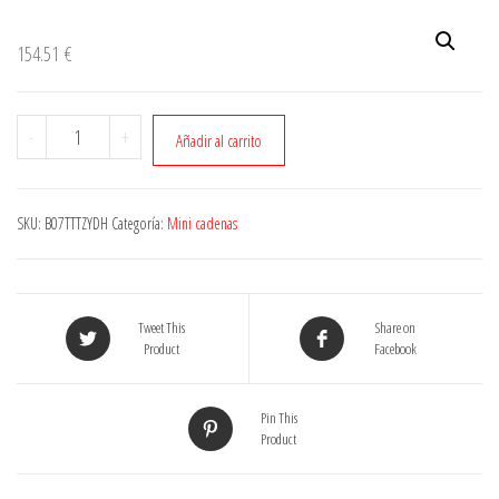
154.51
€
Cantidad
-
+
Añadir al carrito
SKU:
B07TTTZYDH
Categoría:
Mini cadenas
Tweet This
Share on
Product
Facebook
Pin This
Product