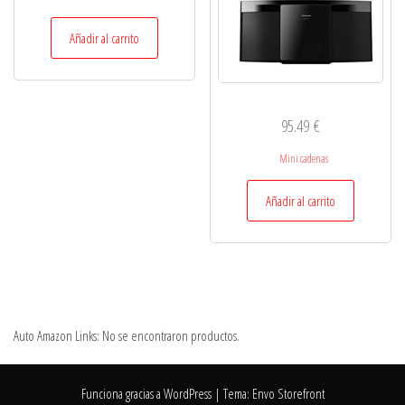
Añadir al carrito
95.49
€
Mini cadenas
Añadir al carrito
Auto Amazon Links: No se encontraron productos.
Funciona gracias a
WordPress
|
Tema:
Envo Storefront