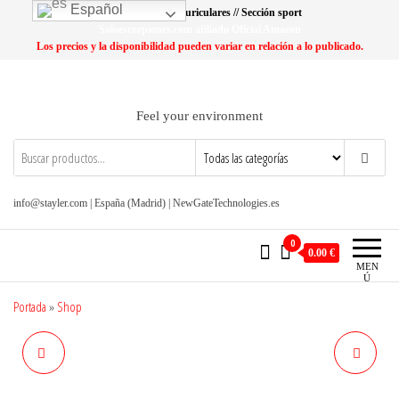
Saltar
Español
Lo más buscado: Auriculares // Sección sport
al
Soloescorpiones.com afiliado Oficial Amazon
Los precios y la disponibilidad pueden variar en relación a lo publicado.
contenido
Feel your environment
info@stayler.com | España (Madrid) | NewGateTechnologies.es
0
0.00 €
MEN
Ú
Portada
»
Shop