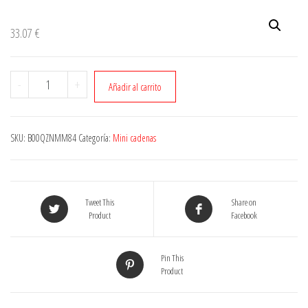
33.07
€
Cantidad
-
+
Añadir al carrito
SKU:
B00QZNMM84
Categoría:
Mini cadenas
Tweet This
Share on
Product
Facebook
Pin This
Product