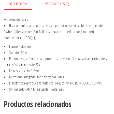
DESCRIPCIÓN
VALORACIONES (0)
Es adecuado para su
.
Haz clic aquí
para comprobar si este producto es compatible con tu modelo
P.when(«ReplacementPartsBulletLoader»).execute(function(module){
module.initializeDPX(); })
Función bluetooth
Sonido: 2x1w
Puertos usb, sd/mmc para reproducir archivos mp3; la capacidad máxima de la
toma us/ sd / mmc es de 32g
Entrada auricular 3,5mm
Micrófono integrado, función manos libres
El lector cd reproduce formatos cd, cd-r, cd-rw. NO REPRODUCE CD-MP3
SIntonizador AM/FM mediante rueda lateral
Productos relacionados