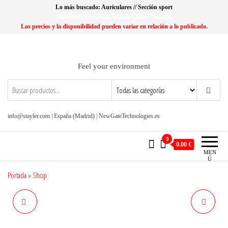
Saltar
Lo más buscado: Auriculares // Sección sport
al
Soloescorpiones.com afiliado Oficial Amazon
Los precios y la disponibilidad pueden variar en relación a lo publicado.
contenido
Feel your environment
info@stayler.com | España (Madrid) | NewGateTechnologies.es
0
0.00 €
MEN
Ú
Portada
»
Shop