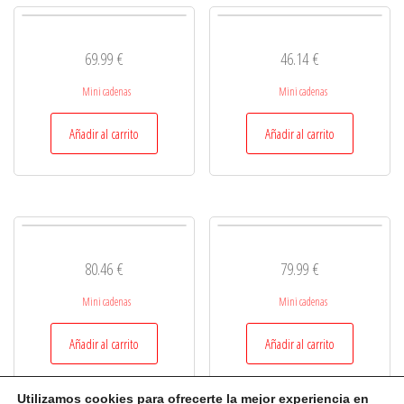
69.99
€
46.14
€
Mini cadenas
Mini cadenas
Añadir al carrito
Añadir al carrito
80.46
€
79.99
€
Mini cadenas
Mini cadenas
Añadir al carrito
Añadir al carrito
Utilizamos cookies para ofrecerte la mejor experiencia en