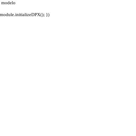
u modelo
odule.initializeDPX(); })