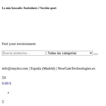
Saltar
Lo más buscado: Auriculares // Sección sport
al
Soloescorpiones.com afiliado Oficial Amazon
contenido
Feel your environment
info@stayler.com | España (Madrid) | NewGateTechnologies.es
0
0.00 €