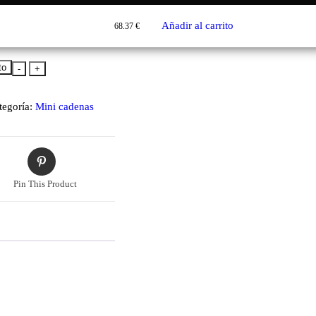
Añadir al carrito
68.37
€
to
-
+
tegoría:
Mini cadenas
Pin This Product