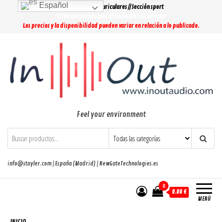
Saltar
Español
Lo más buscado: Auriculares // Sección sport
al
Soloescorpiones.com afiliado Oficial Amazon
Los precios y la disponibilidad pueden variar en relación a lo publicado.
contenido
Feel your environment
info@stayler.com | España (Madrid) | NewGateTechnologies.es
0
0.00 €
MENÚ