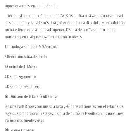
Impresionante Escenario de Sonido
La tecnología de reducción de ruido CVC 8.0 se utiliza para garantizar una calidad
de sonido pura y llamadas más claras, ofreciéndole una alta calidad y una calidad de
música estéreo de alta fidelidad superior. Disfruta de la música en cualquier
momento y en cualquier lugar en entornos ruidosos.
1.Tecnología Bluetooth 5.0 Avanzada
2.Reducción Activa de Ruido
3.Control de la Música
4.Diseño Ergonómico
5.Diseño de Peso Ligero
🔋 Duración de la batería ultra larga:
Escuche hasta 8 horas con una sola carga y 48 horas adicionales con el estuche de
carga que proporciona 5 recargas, disfruta de tu música favorita con tus auriculares
inalámbricos mientras viajas
🎁 Lo que Obtienes: