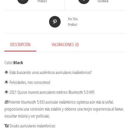
Product
Facebook
Pin This
Product
DESCRIPCIÓN
VALORACIONES (0)
Color:
Black
🌟 Estás buscando unos auténticos auriculares inalámbricos?
🌟 Felicidades, nos conocimos!
🌟 2021 Quzoe nuevos auriculares estéreo Bluetooth 5.0 HIFI.
🎁Potente bluetooth 5.0:El auricular inalámbrico optimiza aún más la señal,
proporciona una conexión más estable y obtiene una mejor experiencia al llamar,
escuchar música y ver películas.
📶 Doubc auriculares inalambricos: