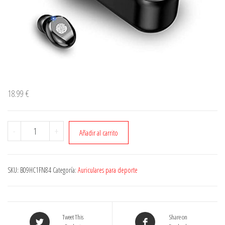
18.99
€
Cantidad
-
+
Añadir al carrito
SKU:
B09HC1FN84
Categoría:
Auriculares para deporte
Tweet This
Share on