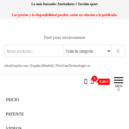
Saltar
Lo más buscado: Auriculares // Sección sport
al
Soloescorpiones.com afiliado Oficial Amazon
Los precios y la disponibilidad pueden variar en relación a lo publicado.
contenido
Feel your environment
info@stayler.com | España (Madrid) | NewGateTechnologies.es
0
0.00 €
MEN
Ú
INICIO
PATENTE
VIDEOS