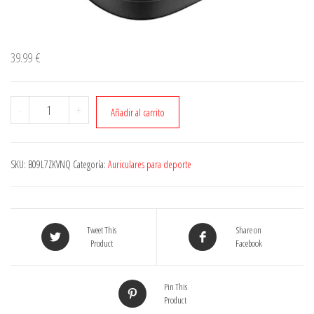
39.99
€
Cantidad
-
+
Añadir al carrito
SKU:
B09L7ZKVNQ
Categoría:
Auriculares para deporte
Tweet This
Share on
Product
Facebook
Pin This
Product