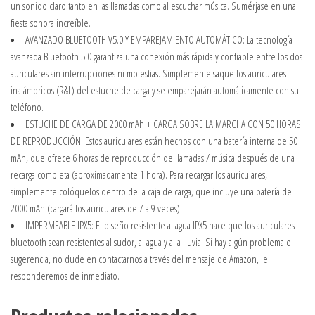
un sonido claro tanto en las llamadas como al escuchar música. Sumérjase en una
fiesta sonora increíble.
AVANZADO BLUETOOTH V5.0 Y EMPAREJAMIENTO AUTOMÁTICO: La tecnología
avanzada Bluetooth 5.0 garantiza una conexión más rápida y confiable entre los dos
auriculares sin interrupciones ni molestias. Simplemente saque los auriculares
inalámbricos (R&L) del estuche de carga y se emparejarán automáticamente con su
teléfono.
ESTUCHE DE CARGA DE 2000 mAh + CARGA SOBRE LA MARCHA CON 50 HORAS
DE REPRODUCCIÓN: Estos auriculares están hechos con una batería interna de 50
mAh, que ofrece 6 horas de reproducción de llamadas / música después de una
recarga completa (aproximadamente 1 hora). Para recargar los auriculares,
simplemente colóquelos dentro de la caja de carga, que incluye una batería de
2000 mAh (cargará los auriculares de 7 a 9 veces).
IMPERMEABLE IPX5: El diseño resistente al agua IPX5 hace que los auriculares
bluetooth sean resistentes al sudor, al agua y a la lluvia. Si hay algún problema o
sugerencia, no dude en contactarnos a través del mensaje de Amazon, le
responderemos de inmediato.