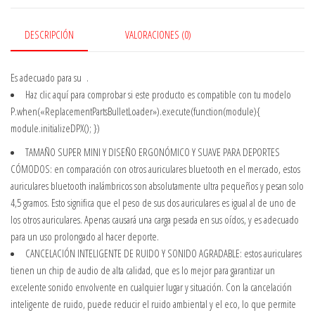
DESCRIPCIÓN
VALORACIONES (0)
Es adecuado para su
.
Haz clic aquí
para comprobar si este producto es compatible con tu modelo
P.when(«ReplacementPartsBulletLoader»).execute(function(module){
module.initializeDPX(); })
TAMAÑO SUPER MINI Y DISEÑO ERGONÓMICO Y SUAVE PARA DEPORTES
CÓMODOS: en comparación con otros auriculares bluetooth en el mercado, estos
auriculares bluetooth inalámbricos son absolutamente ultra pequeños y pesan solo
4,5 gramos. Esto significa que el peso de sus dos auriculares es igual al de uno de
los otros auriculares. Apenas causará una carga pesada en sus oídos, y es adecuado
para un uso prolongado al hacer deporte.
CANCELACIÓN INTELIGENTE DE RUIDO Y SONIDO AGRADABLE: estos auriculares
tienen un chip de audio de alta calidad, que es lo mejor para garantizar un
excelente sonido envolvente en cualquier lugar y situación. Con la cancelación
inteligente de ruido, puede reducir el ruido ambiental y el eco, lo que permite