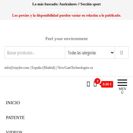
Saltar
Lo más buscado: Auriculares // Sección sport
al
Soloescorpiones.com afiliado Oficial Amazon
Los precios y la disponibilidad pueden variar en relación a lo publicado.
contenido
Feel your environment
info@stayler.com | España (Madrid) | NewGateTechnologies.es
0
0.00 €
MEN
Ú
INICIO
PATENTE
VIDEOS