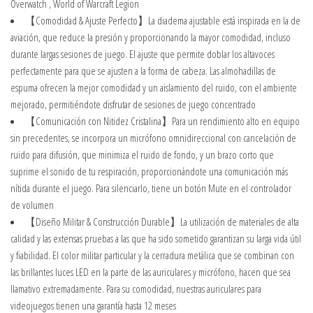
Overwatch , World of Warcraft Legion
【Comodidad & Ajuste Perfecto】La diadema ajustable está inspirada en la de
aviación, que reduce la presión y proporcionando la mayor comodidad, incluso
durante largas sesiones de juego. El ajuste que permite doblar los altavoces
perfectamente para que se ajusten a la forma de cabeza. Las almohadillas de
espuma ofrecen la mejor comodidad y un aislamiento del ruido, con el ambiente
mejorado, permitiéndote disfrutar de sesiones de juego concentrado
【Comunicación con Nitidez Cristalina】Para un rendimiento alto en equipo
sin precedentes, se incorpora un micrófono omnidireccional con cancelación de
ruido para difusión, que minimiza el ruido de fondo, y un brazo corto que
suprime el sonido de tu respiración, proporcionándote una comunicación más
nítida durante el juego. Para silenciarlo, tiene un botón Mute en el controlador
de volumen
【Diseño Militar & Construcción Durable】La utilización de materiales de alta
calidad y las extensas pruebas a las que ha sido sometido garantizan su larga vida útil
y fiabilidad. El color militar particular y la cerradura metálica que se combinan con
las brillantes luces LED en la parte de las auriculares y micrófono, hacen que sea
llamativo extremadamente. Para su comodidad, nuestras auriculares para
videojuegos tienen una garantía hasta 12 meses