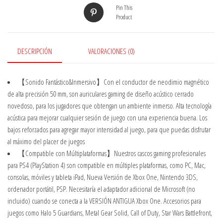
Pin This
Product
DESCRIPCIÓN
VALORACIONES (0)
【Sonido Fantástico&Inmersivo】Con el conductor de neodimio magnético
de alta precisión 50 mm, son auriculares gaming de diseño acústico cerrado
novedoso, para los jugadores que obtengan un ambiente inmerso. Alta tecnología
acústica para mejorar cualquier sesión de juego con una experiencia buena. Los
bajos reforzados para agregar mayor intensidad al juego, para que puedas disfrutar
al máximo del placer de juegos
【Compatible con Múltiplataformas】Nuestros cascos gaming profesionales
para PS4 (PlayStation 4) son compatible en múltiples plataformas, como PC, Mac,
consolas, móviles y tableta iPad, Nueva Versión de Xbox One, Nintendo 3DS,
ordenador portátil, PSP. Necesitaría el adaptador adicional de Microsoft (no
incluido) cuando se conecta a la VERSIÓN ANTIGUA Xbox One. Accesorios para
juegos como Halo 5 Guardians, Metal Gear Solid, Call of Duty, Star Wars Battlefront,