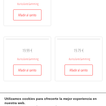
Auriculares Gamming
Añadir al carrito
19.99
€
19.79
€
Auriculares Gamming
Auriculares Gamming
Añadir al carrito
Añadir al carrito
Utilizamos cookies para ofrecerte la mejor experiencia en
nuestra web.
Auto Amazon Links: No se encontraron productos.