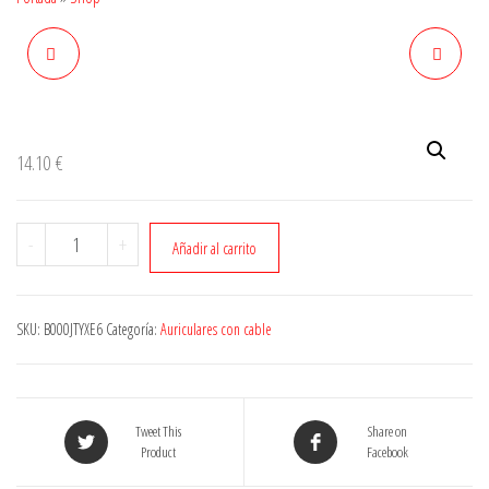
14.10
€
Cantidad
-
+
Añadir al carrito
SKU:
B000JTYXE6
Categoría:
Auriculares con cable
Tweet This
Share on
Product
Facebook