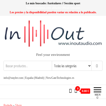
Saltar
Lo más buscado: Auriculares // Sección sport
al
Soloescorpiones.com afiliado Oficial Amazon
Los precios y la disponibilidad pueden variar en relación a lo publicado.
contenido
Feel your environment
info@stayler.com | España (Madrid) | NewGateTechnologies.es
0
0.00 €
MEN
Ú
Portada
»
Shop