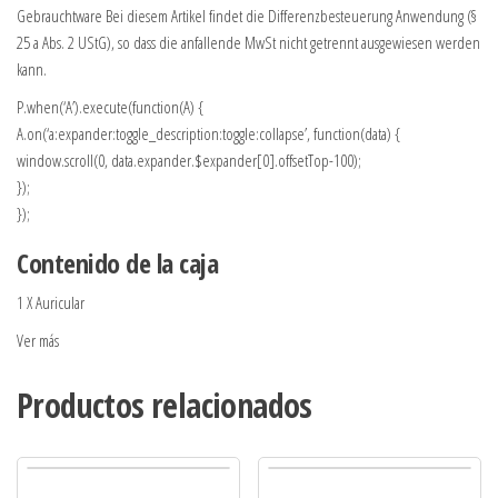
Gebrauchtware Bei diesem Artikel findet die Differenzbesteuerung Anwendung (§
25 a Abs. 2 UStG), so dass die anfallende MwSt nicht getrennt ausgewiesen werden
kann.
P.when(‘A’).execute(function(A) {
A.on(‘a:expander:toggle_description:toggle:collapse’, function(data) {
window.scroll(0, data.expander.$expander[0].offsetTop-100);
});
});
Contenido de la caja
1 X Auricular
Ver más
Productos relacionados