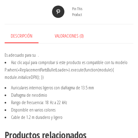
Pin This
Product
DESCRIPCIÓN
VALORACIONES (0)
Es adecuado para su
.
Haz clic aquí
para comprobar si este producto es compatible con tu modelo
P.when(«ReplacementPartsBulletLoader»).execute(function(module){
module.initializeDPX(); })
Auriculares internos ligeros con diafragma de 13.5 mm
Diafragma de neodimio
Rango de frecuencia: 18 Hz a 22 kHz
Disponible en varios colores
Cable de 1.2 m duradero y ligero
Productos relacionados