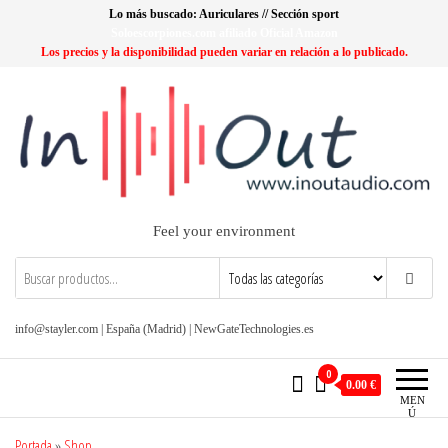
Saltar
Lo más buscado: Auriculares // Sección sport
al
Soloescorpiones.com afiliado Oficial Amazon
Los precios y la disponibilidad pueden variar en relación a lo publicado.
contenido
Feel your environment
info@stayler.com | España (Madrid) | NewGateTechnologies.es
0
0.00 €
MEN
Ú
Portada
»
Shop