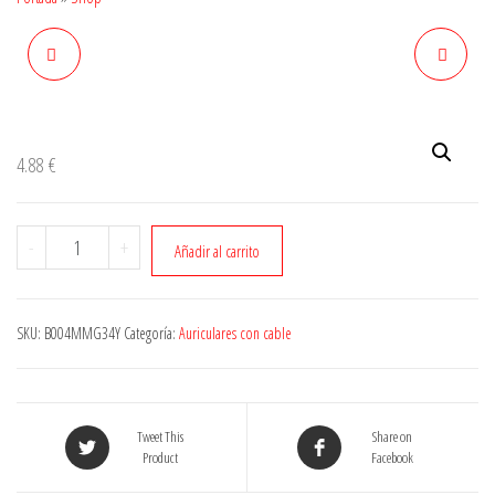
4.88
€
Cantidad
-
+
Añadir al carrito
SKU:
B004MMG34Y
Categoría:
Auriculares con cable
Tweet This
Share on
Product
Facebook