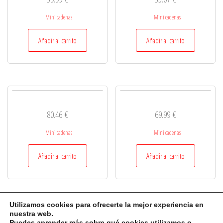
Mini cadenas
Mini cadenas
Añadir al carrito
Añadir al carrito
80.46
€
69.99
€
Mini cadenas
Mini cadenas
Añadir al carrito
Añadir al carrito
Utilizamos cookies para ofrecerte la mejor experiencia en
nuestra web.
Puedes aprender más sobre qué cookies utilizamos o