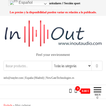
Saltar
Español
Lo más buscado: Auriculares // Sección sport
al
Soloescorpiones.com afiliado Oficial Amazon
Los precios y la disponibilidad pueden variar en relación a lo publicado.
contenido
Feel your environment
info@stayler.com | España (Madrid) | NewGateTechnologies.es
0
0.00 €
MEN
Ú
Portada
»
Mini cadenas