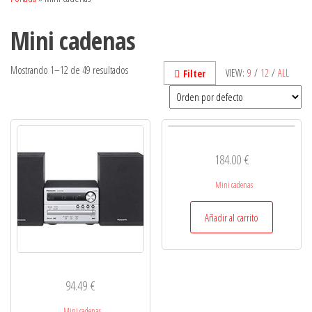
Mini cadenas
Mostrando 1–12 de 49 resultados
VIEW:
9
/
12
/
ALL
Filter
184.00
€
Mini cadenas
Añadir al carrito
94.49
€
Mini cadenas