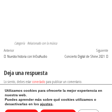
Categoría
Relacionado con la música
Navegación
Entrada
Ent
Anterior
Siguiente
anterior
sig
Nuestra historia con InOutAudio
Concierto Digital de Shine 2021
de
entradas
Deja una respuesta
Lo siento, debes estar
conectado
para publicar un comentario.
Utilizamos cookies para ofrecerte la mejor experiencia en
nuestra web.
Auto Amazon Links: No se encontraron productos.
Puedes aprender más sobre qué cookies utilizamos o
desactivarlas en los
ajustes
.