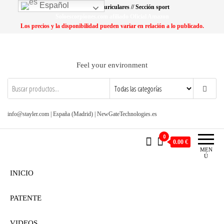
Saltar
Español
Lo más buscado: Auriculares // Sección sport
al
Soloescorpiones.com afiliado Oficial Amazon
Los precios y la disponibilidad pueden variar en relación a lo publicado.
contenido
Feel your environment
info@stayler.com | España (Madrid) | NewGateTechnologies.es
0
0.00 €
MEN
Ú
INICIO
PATENTE
VIDEOS