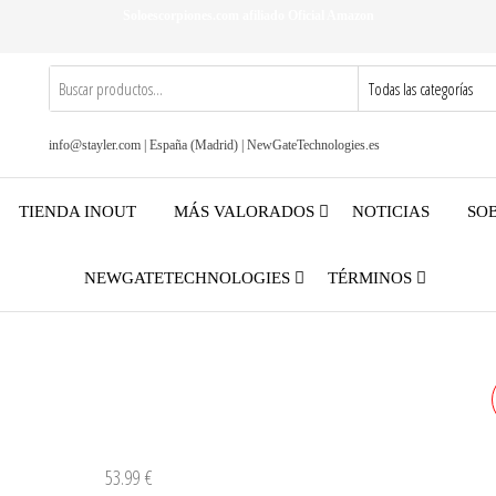
Soloescorpiones.com afiliado Oficial Amazon
info@stayler.com | España (Madrid) | NewGateTechnologies.es
TIENDA INOUT
MÁS VALORADOS
NOTICIAS
SO
NEWGATETECHNOLOGIES
TÉRMINOS
53.99
€