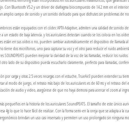
reless Mirroring están incorporados en los auriculares inalámbricos, que garantizan 
. Con Bluetooth V5.2 y un driver de diafragma biocompuesto de 14.2 mm en el interior,
en un amplio campo de sonido y un sonido delicado para que disfrutes sin problemas de no
ambricos están equipados con el códec APTX-Adaptive, admiten una calidad de sonido de 
 un estado de baja latencia. y los auriculares detectan cuando se los coloca en los oídos
es están en sus oídos o no, pueden cambiar automáticamente el dispositivo de llamada al r
iene dos micrófonos, uno para capturar su voz y el otro para reducir el ruido ambienta
lares SOUNDPEATS pueden mejorar la claridad de la voz de las llamadas, reducir los ruidos
el otro lado de su dispositivo pueda escucharlo claramente, perfecto para llamadas, confe
r carga y otras 2.5 veces recargas con el estuche, TrueAir3 pueden extender su tie
resar al modo de juego, el retraso más bajo de los auriculares es de 60 ms y el retraso del 
ización de audio y video, asegúrese de que no haya demora para acercar el zoom al ingre
pequeños en la historia de los auriculares SoundPEATS. El tamaño de este único auri
sa 4g lo que lo hace fácil de realizar. Con la forma semi-en la oreja que se adapta a la cur
ño ergonómico brindan un uso casi insensato y permiten un uso prolongado sin ninguna mol