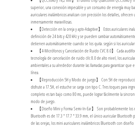
【QCC3040 y 14,2 mm】 El último chip Qualcomm QCC3040 y TrueWi
superior, una conexión impecable y un consumo de energía muy bajo
auriculares inalámbricos analizan con precisión los detalles, ofrec
inmensamente maravillosas.
【Detección en la oreja y aptx-Adaptive】 Estos auriculares inal
definición de 24 bits y 420 kHz y se pueden cambiar automáticamente a
detienen automáticamente cuando se los quita. según si los auricular
【4-Micrófonos y Cancelación de Ruido CVC 8.0】 Cada audifono t
tecnología de cancelación de ruido cVc 8.0 de alto nivel, los auricu
ambientales a su alrededor durante las llamadas para garantizar que 
línea.
【Reproducción 5H y Modo de juego】 Con 5H de reproducción po
disfrute a 17.5H, el estuche se carga con tipo C. Tres toques para ing
completo es tan bajo como 80 ms, puede lograr fácilmente la sincron
modo de juego.
【Diseño Mini y Forma Semi-In-Ear】 Son probablemente los más 
Bluetooth es de 17.3 * 17.7 * 33.9 mm, el único auricular Bluetooth pe
de las orejas, los mini auriculares inalámbricos Bluetooth con dise