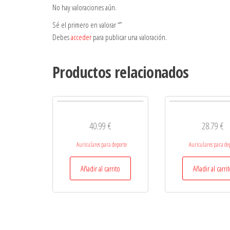
No hay valoraciones aún.
Sé el primero en valorar “”
Debes
acceder
para publicar una valoración.
Productos relacionados
40.99
€
28.79
€
Auriculares para deporte
Auriculares para de
Añadir al carrito
Añadir al carri