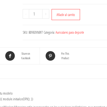
Cantidad
-
+
Añadir al carrito
SKU:
B09BZKNBY7
Categoría:
Auriculares para deporte
Share on
Pin This
Facebook
Product
 tu modelo
 module.initializeDPX(); })