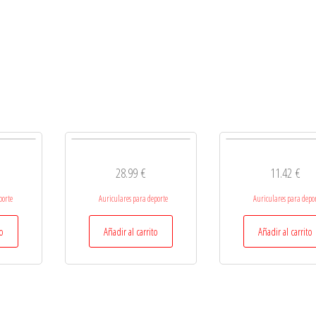
28.99
€
11.42
€
porte
Auriculares para deporte
Auriculares para depo
to
Añadir al carrito
Añadir al carrito