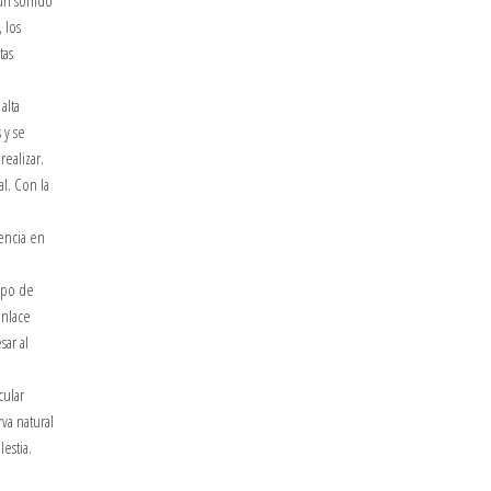
un sonido
 los
tas
alta
 y se
ealizar.
l. Con la
rencia en
mpo de
enlace
sar al
cular
va natural
estia.