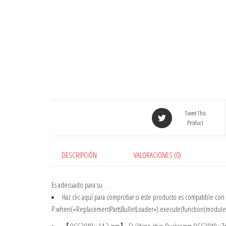
Tweet This
Product
DESCRIPCIÓN
VALORACIONES (0)
Es adecuado para su
.
Haz clic aquí
para comprobar si este producto es compatible con
P.when(«ReplacementPartsBulletLoader»).execute(function(module){