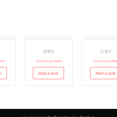
39.99
€
21.99
€
porte
Auriculares para deporte
Auriculares para depo
to
Añadir al carrito
Añadir al carrito