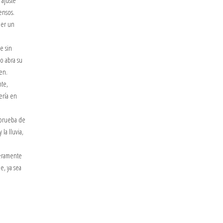
 ajuste
ensos.
ner un
e sin
o abra su
en.
nte,
ería en
 prueba de
la lluvia,
eramente
e, ya sea