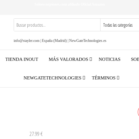
Soloescorpiones.com afiliado Oficial Amazon
info@stayler.com | España (Madrid) | NewGateTechnologies.es
TIENDA INOUT
MÁS VALORADOS
NOTICIAS
SO
NEWGATETECHNOLOGIES
TÉRMINOS
27.99
€