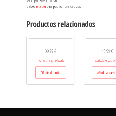
Sé el primero en valorar “”
Debes
acceder
para publicar una valoración.
Productos relacionados
39.99
€
45.99
€
Auriculares para deporte
Auriculares para de
Añadir al carrito
Añadir al carri