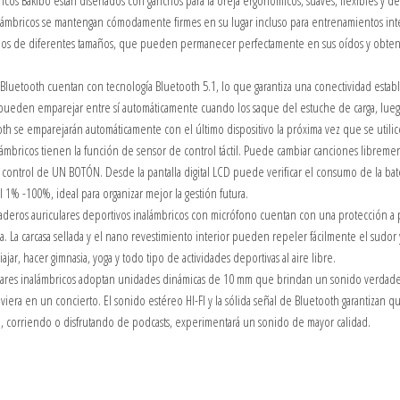
 Bakibo están diseñados con ganchos para la oreja ergonómicos, suaves, flexibles y de
nalámbricos se mantengan cómodamente firmes en su lugar incluso para entrenamientos int
oídos de diferentes tamaños, que pueden permanecer perfectamente en sus oídos y obte
uetooth cuentan con tecnología Bluetooth 5.1, lo que garantiza una conectividad establ
e pueden emparejar entre sí automáticamente cuando los saque del estuche de carga, lueg
ooth se emparejarán automáticamente con el último dispositivo la próxima vez que se utilic
bricos tienen la función de sensor de control táctil. Puede cambiar canciones libreme
el control de UN BOTÓN. Desde la pantalla digital LCD puede verificar el consumo de la bat
1% -100%, ideal para organizar mejor la gestión futura.
eros auriculares deportivos inalámbricos con micrófono cuentan con una protección a
a. La carcasa sellada y el nano revestimiento interior pueden repeler fácilmente el sudor y 
viajar, hacer gimnasia, yoga y todo tipo de actividades deportivas al aire libre.
res inalámbricos adoptan unidades dinámicas de 10 mm que brindan un sonido verdad
iera en un concierto. El sonido estéreo HI-FI y la sólida señal de Bluetooth garantizan qu
, corriendo o disfrutando de podcasts, experimentará un sonido de mayor calidad.