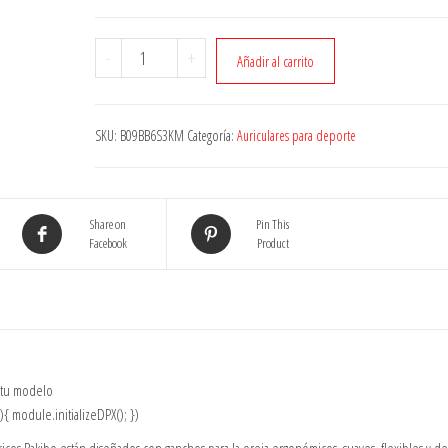
Cantidad
-
+
Añadir al carrito
SKU:
B09BB6S3KM
Categoría:
Auriculares para deporte
Share on
Pin This
Facebook
Product
 tu modelo
 module.initializeDPX(); })