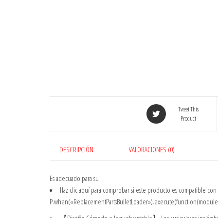
Tweet This
Product
DESCRIPCIÓN
VALORACIONES (0)
Es adecuado para su
.
Haz clic aquí
para comprobar si este producto es compatible con
P.when(«ReplacementPartsBulletLoader»).execute(function(module){