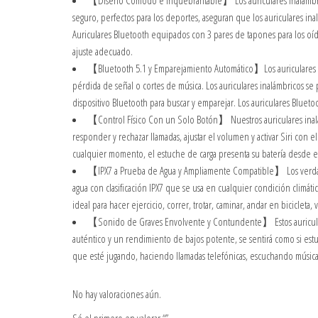
【Diseño Cómodo e Inquebrantable】 Los auriculares inalámbricos
seguro, perfectos para los deportes, aseguran que los auriculares i
Auriculares Bluetooth equipados con 3 pares de tapones para los 
ajuste adecuado.
【Bluetooth 5.1 y Emparejamiento Automático】Los auriculares Bl
pérdida de señal o cortes de música. Los auriculares inalámbricos s
dispositivo Bluetooth para buscar y emparejar. Los auriculares Bluet
【Control Físico Con un Solo Botón】 Nuestros auriculares inalám
responder y rechazar llamadas, ajustar el volumen y activar Siri con 
cualquier momento, el estuche de carga presenta su batería desde el 
【IPX7 a Prueba de Agua y Ampliamente Compatible】 Los verdad
agua con clasificación IPX7 que se usa en cualquier condición climátic
ideal para hacer ejercicio, correr, trotar, caminar, andar en bicicleta, 
【Sonido de Graves Envolvente y Contundente】 Estos auricula
auténtico y un rendimiento de bajos potente, se sentirá como si estuv
que esté jugando, haciendo llamadas telefónicas, escuchando música
No hay valoraciones aún.