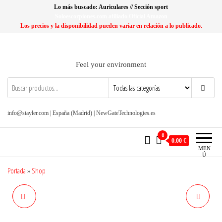
Saltar
Lo más buscado: Auriculares // Sección sport
al
Soloescorpiones.com afiliado Oficial Amazon
Los precios y la disponibilidad pueden variar en relación a lo publicado.
contenido
Feel your environment
info@stayler.com | España (Madrid) | NewGateTechnologies.es
0
0.00 €
MEN
Ú
Portada
»
Shop