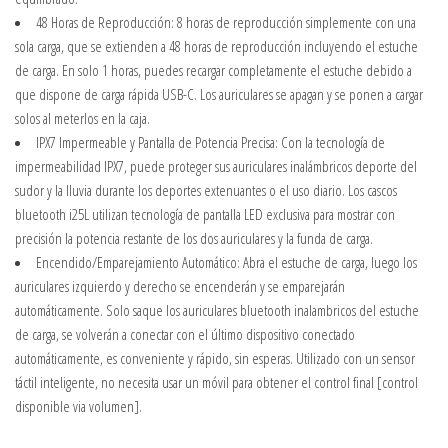
48 Horas de Reproducción: 8 horas de reproducción simplemente con una
sola carga, que se extienden a 48 horas de reproducción incluyendo el estuche
de carga. En solo 1 horas, puedes recargar completamente el estuche debido a
que dispone de carga rápida USB-C. Los auriculares se apagan y se ponen a cargar
solos al meterlos en la caja.
IPX7 Impermeable y Pantalla de Potencia Precisa: Con la tecnología de
impermeabilidad IPX7, puede proteger sus auriculares inalámbricos deporte del
sudor y la lluvia durante los deportes extenuantes o el uso diario. Los cascos
bluetooth i25L utilizan tecnología de pantalla LED exclusiva para mostrar con
precisión la potencia restante de los dos auriculares y la funda de carga.
Encendido/Emparejamiento Automático: Abra el estuche de carga, luego los
auriculares izquierdo y derecho se encenderán y se emparejarán
automáticamente. Solo saque los auriculares bluetooth inalambricos del estuche
de carga, se volverán a conectar con el último dispositivo conectado
automáticamente, es conveniente y rápido, sin esperas. Utilizado con un sensor
táctil inteligente, no necesita usar un móvil para obtener el control final [control
disponible via volumen].