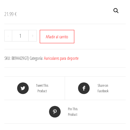
21.99
€
Cantidad
-
+
Añadir al carrito
SKU:
B09H429GTJ
Categoría:
Auriculares para deporte
Tweet This
Share on
Product
Facebook
Pin This
Product