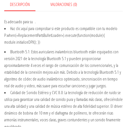
DESCRIPCIÓN
VALORACIONES (0)
Es adecuado para su
.
Haz clic aquí
para comprobar si este producto es compatible con tu modelo
P.when(«ReplacementPartsBulletLoader»).execute(function(module){
module.initializeDPX(); })
Bluetooth 5.1: Estos auriculares inalambricos bluetooth están equipados con
versión 2021 de la tecnología Bluetooth 5.1 y pueden proporcionar
aproximadamente 4 veces el rango de comunicación de los convencionales, y la
estabilidad de la conexión mejora aún más. Debido a la tecnología Bluetooth 5.1 y
algoritmo de códec de audio inalámbrico optimizado, sincronización en tiempo
real de audio y video, más suave para escuchar canciones y jugar juegos.
Calidad de Sonido Estéreo y CVC 8.0: La tecnología de reducción de ruido se
utiliza para garantizar una calidad de sonido pura y llamadas más claras, ofreciéndole
una alta calidad y una calidad de música estéreo de alta fidelidad superior. El driver
dinámico de bobina de 10 mm y el diafragma de polímero, te ofrecerán ricas
armonías instrumentales, voces claras, graves contundentes y un sonido finamente
equilibrado.