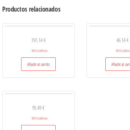
Productos relacionados
391.14
€
46.14
€
Mini cadenas
Mini caden
Añadir al carrito
Añadir al carr
95.49
€
Mini cadenas