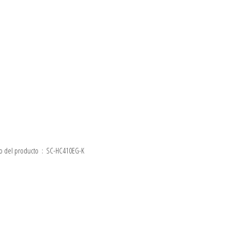
Dimensiones del paquete ‏ : ‎ 47.4 x 27.8 x 16.4 cm; 2.4 kilogramos Producto en Amazon.es desde ‏ : ‎ 16 abril 2019 Fabricante ‏ : ‎ Panasonic ASIN ‏ : ‎ B07QS373MP Número de modelo del producto ‏ : ‎ SC-HC410EG-K