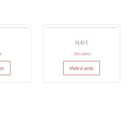
94.49
€
as
Mini cadenas
ito
Añadir al carrito