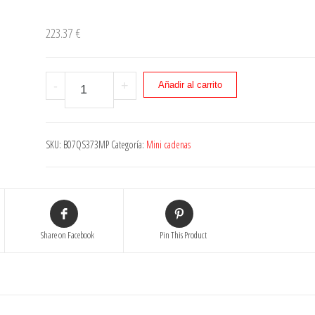
223.37
€
Cantidad
-
+
Añadir al carrito
SKU:
B07QS373MP
Categoría:
Mini cadenas
Share on Facebook
Pin This Product