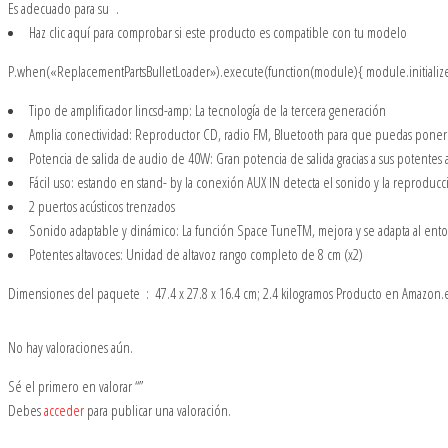
Es adecuado para su
.
Haz clic aquí
para comprobar si este producto es compatible con tu modelo
P.when(«ReplacementPartsBulletLoader»).execute(function(module){ module.initialize
Tipo de amplificador lincsd-amp: La tecnología de la tercera generación
Amplia conectividad: Reproductor CD, radio FM, Bluetooth para que puedas poner 
Potencia de salida de audio de 40W: Gran potencia de salida gracias a sus potentes 
Fácil uso: estando en stand- by la conexión AUX IN detecta el sonido y la reprodu
2 puertos acústicos trenzados
Sonido adaptable y dinámico: La función Space TuneTM, mejora y se adapta al ent
Potentes altavoces: Unidad de altavoz rango completo de 8 cm (x2)
No hay valoraciones aún.
Sé el primero en valorar “”
Debes
acceder
para publicar una valoración.