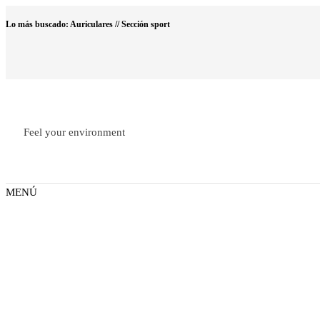
Saltar
Lo más buscado: Auriculares // Sección sport
al
contenido
Feel your environment
MENÚ