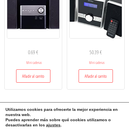
0.69
€
50.39
€
Mini cadenas
Mini cadenas
Añadir al carrito
Añadir al carrito
Utilizamos cookies para ofrecerte la mejor experiencia en
nuestra web.
Auto Amazon Links: No se encontraron productos.
Puedes aprender más sobre qué cookies utilizamos o
desactivarlas en los
ajustes
.