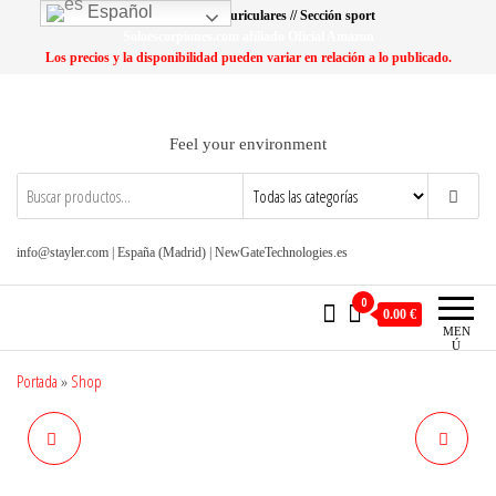
Saltar
Español
Lo más buscado: Auriculares // Sección sport
al
Soloescorpiones.com afiliado Oficial Amazon
Los precios y la disponibilidad pueden variar en relación a lo publicado.
contenido
Feel your environment
info@stayler.com | España (Madrid) | NewGateTechnologies.es
0
0.00 €
MEN
Ú
Portada
»
Shop