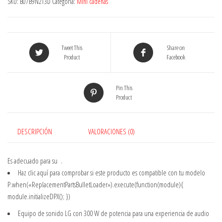
SKU:
B07B9N2T3D
Categoría:
Mini cadenas
Tweet This
Share on
Product
Facebook
Pin This
Product
DESCRIPCIÓN
VALORACIONES (0)
Es adecuado para su
.
Haz clic aquí
para comprobar si este producto es compatible con tu modelo
P.when(«ReplacementPartsBulletLoader»).execute(function(module){
module.initializeDPX(); })
Equipo de sonido LG con 300 W de potencia para una experiencia de audio