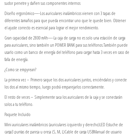
sudor penetre y dañen sus componentes internos
Diseño ergonómico—-Los auriculares inalámbricos vienen con 3 tapas de
diferentes tamaños para que pueda encontrar uno que le quede bien. Obtener
el ajuste correcto es esencial para lograr el mejor rendimiento.
Gran capacidad de 2800 mAh—-La caja de carga no es solo una estación de carga
para auriculares, sino también un POWER BANK para sus teléfonos.También puede
usarlo como un banco de energía del teléfono para cargar hasta 3 veces en caso de
falla de energía.
¿Como se empyrean?
La primera vez – Primero saque los dos auriculares juntos, enciéndalos y conecte
los dos al mismo tiempo, luego podrá emparejarlos correctamente.
El resto de veces – Simplemente saca los auriculares de la caja y se conectarán
solos a tu teléfono.
Paquete Incluido
Mini auriculares inalámbricos (auriculares izquierdo y derecho)LED Estuche de
carga3 puntas de pareja u oreja (S, M, L)Cable de carga USBManual de usuario