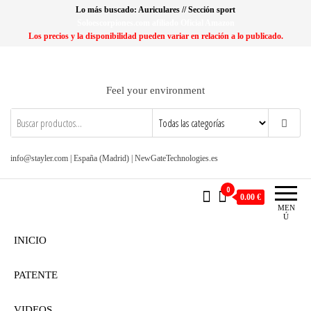
Saltar
Lo más buscado: Auriculares // Sección sport
al
Soloescorpiones.com afiliado Oficial Amazon
Los precios y la disponibilidad pueden variar en relación a lo publicado.
contenido
Feel your environment
info@stayler.com | España (Madrid) | NewGateTechnologies.es
0
0.00 €
MEN
Ú
INICIO
PATENTE
VIDEOS