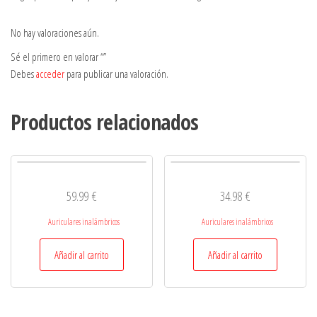
No hay valoraciones aún.
Sé el primero en valorar “”
Debes
acceder
para publicar una valoración.
Productos relacionados
59.99
€
34.98
€
Auriculares inalámbricos
Auriculares inalámbricos
Añadir al carrito
Añadir al carrito