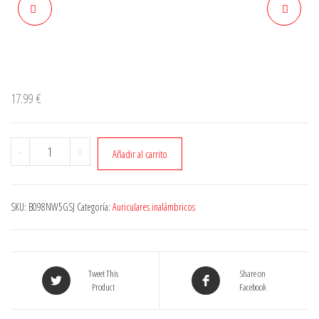
17.99
€
Cantidad
-
+
Añadir al carrito
SKU:
B098NW5GSJ
Categoría:
Auriculares inalámbricos
Tweet This
Share on
Product
Facebook