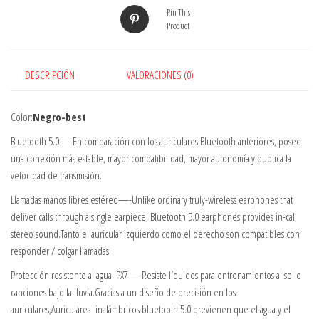
Pin This
Product
DESCRIPCIÓN
VALORACIONES (0)
Color:
Negro-best
Bluetooth 5.0—-En comparación con los auriculares Bluetooth anteriores, posee
una conexión más estable, mayor compatibilidad, mayor autonomía y duplica la
velocidad de transmisión.
Llamadas manos libres estéreo—-Unlike ordinary truly-wireless earphones that
deliver calls through a single earpiece, Bluetooth 5.0 earphones provides in-call
stereo sound.Tanto el auricular izquierdo como el derecho son compatibles con
responder / colgar llamadas.
Protección resistente al agua IPX7—-Resiste líquidos para entrenamientos al sol o
canciones bajo la lluvia.Gracias a un diseño de precisión en los
auriculares,Auriculares inalámbricos bluetooth 5.0 previenen que el agua y el