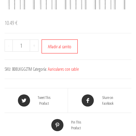
10.49
€
Cantidad
-
+
Añadir al carrito
SKU:
B08LKGGZTM
Categoría:
Auriculares con cable
Tweet This
Share on
Product
Facebook
Pin This
Product