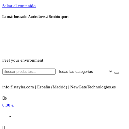
Saltar al contenido
Lo más buscado: Auriculares // Sección sport
Soloescorpiones.com afiliado Oficial Amazon
Feel your environment
info@stayler.com | España (Madrid) | NewGateTechnologies.es
0
0.00 €