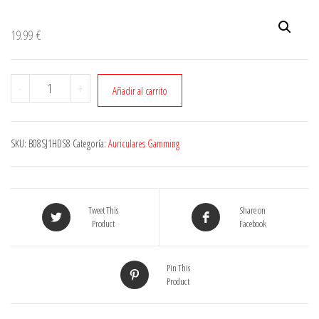
19.99
€
Cantidad
-
+
Añadir al carrito
SKU:
B08SJ1HDS8
Categoría:
Auriculares Gamming
Tweet This
Share on
Product
Facebook
Pin This
Product