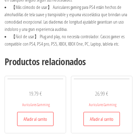
【Más cómodo de usar】 Auriculares gaming para PS4 están hechos de
almohadillas de tela suave y transpirable y espuma viscoelástica que brindan una
comodidad excepcional. Las diademas de longitud ajustable garantizan un uso
indoloro y una gran experiencia auditiva.
【Fácil de usar】 Plug and play, no necesita controlador. Cascos gamer es
compatible con PS4, PS4 pro, PS5, XBOX, XBOX One, PC, Laptop, tableta etc.
Productos relacionados
19.79
€
26.99
€
Auriculares Gamming
Auriculares Gamming
Añadir al carrito
Añadir al carrito