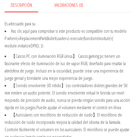
DESCRIPCIÓN
VALORACIONES (0)
Es adecuado para su
.
Haz clic aquí
para comprobar si este producto es compatible con tu modelo
P.when(«ReplacementPartsBulletLoader»).execute(function(module){
module.initializeDPX(); })
【Cascos PC con iluminación RGB única】 Cascos gaming pc tienen un
fascinante efecto de iluminación de luz de vapor RGB, diseñado para resaltar la
atmósfera de juego. Incluso en la oscuridad, puede crear una experiencia de
juego genial y brindarte una mejor experiencia de juego.
【Sonido envolvente 3D nítido】Los controladores dobles grandes de 50
mm emiten un audio potente. El sonido envolvente virtual le brinda un nivel
mejorado de precisión de audio, nunca se pierda ningún sonido para una acción
rápida en los juegos.Puede ajustar el volumen mediante el control en línea
【Auriculares con micrófono de reducción de ruido】El micrófono de
reducción de ruido incorporado mejora la calidad del idioma de la llamada.
Controle fácilmente el volumen en los auriculares. El micrófono se puede ajustar
en cualquier ángulo según sus necesidades.