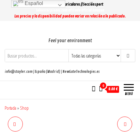
Saltar
Español
Lo más buscado: Auriculares // Sección sport
al
Soloescorpiones.com afiliado Oficial Amazon
Los precios y la disponibilidad pueden variar en relación a lo publicado.
contenido
Feel your environment
info@stayler.com | España (Madrid) | NewGateTechnologies.es
0
0.00 €
MENÚ
Portada
»
Shop