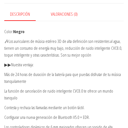
DESCRIPCIÓN
VALORACIONES (0)
Color:
Negro
🎶Los auriculares de música estéreo 3D de alta definición son resistentes al agua,
tienen un consumo de energía muy bajo, reducción de ruido inteligente CVC8.0,
toque inteligente y otras características. Son su mejor opción
▶▶Nuestra ventaja:
Más de 24 horas de duración de la batería para que puedas disfrutar de tu música
tranquilamente
La función de cancelación de ruido inteligente CVC8.0 te ofrece un mundo
tranquilo
Contesta y rechaza las llamadas mediante un botón táctil.
Configurar una nueva generación de Bluetooth V5.0 + EDR.
Los controladores dinámicos de 6 mm mejorados ofrecen un sonido de alta