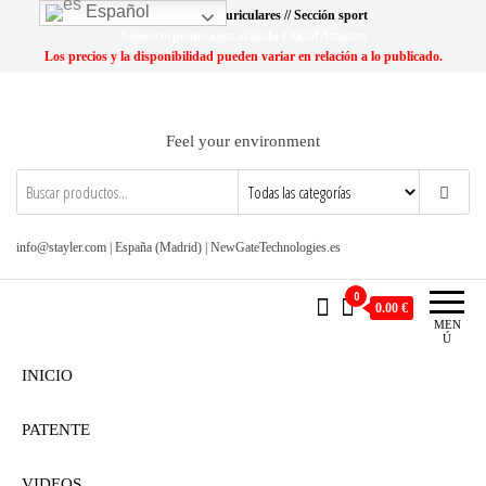
Saltar
Español
Lo más buscado: Auriculares // Sección sport
al
Soloescorpiones.com afiliado Oficial Amazon
Los precios y la disponibilidad pueden variar en relación a lo publicado.
contenido
Feel your environment
info@stayler.com | España (Madrid) | NewGateTechnologies.es
0
0.00 €
MEN
Ú
INICIO
PATENTE
VIDEOS