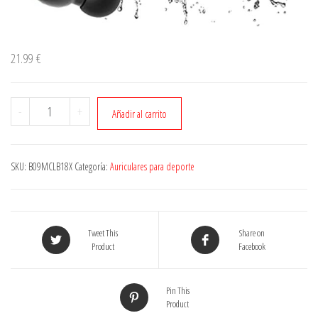
21.99
€
Cantidad
-
+
Añadir al carrito
SKU:
B09MCLB18X
Categoría:
Auriculares para deporte
Tweet This
Share on
Product
Facebook
Pin This
Product