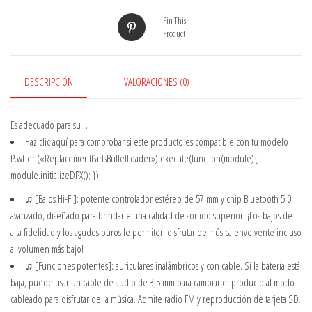
Pin This
Product
DESCRIPCIÓN
VALORACIONES (0)
Es adecuado para su
.
Haz clic aquí
para comprobar si este producto es compatible con tu modelo
P.when(«ReplacementPartsBulletLoader»).execute(function(module){
module.initializeDPX(); })
♫ [Bajos Hi-Fi]: potente controlador estéreo de 57 mm y chip Bluetooth 5.0
avanzado, diseñado para brindarle una calidad de sonido superior. ¡Los bajos de
alta fidelidad y los agudos puros le permiten disfrutar de música envolvente incluso
al volumen más bajo!
♫ [Funciones potentes]: auriculares inalámbricos y con cable. Si la batería está
baja, puede usar un cable de audio de 3,5 mm para cambiar el producto al modo
cableado para disfrutar de la música. Admite radio FM y reproducción de tarjeta SD.