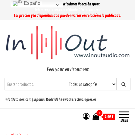
Saltar
Español
Lo más buscado: Auriculares // Sección sport
al
Soloescorpiones.com afiliado Oficial Amazon
Los precios y la disponibilidad pueden variar en relación a lo publicado.
contenido
Feel your environment
info@stayler.com | España (Madrid) | NewGateTechnologies.es
0
0.00 €
MENÚ
Portada
»
Shop