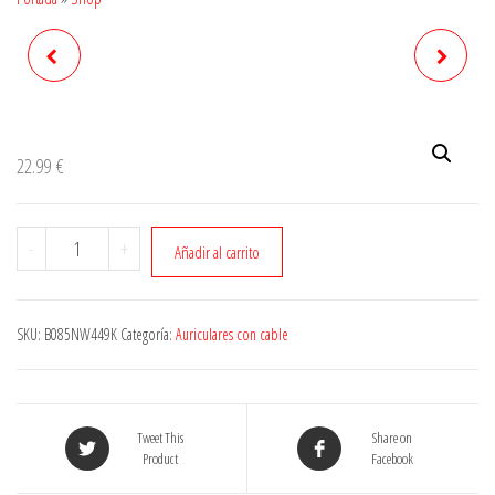
22.99
€
Cantidad
-
+
Añadir al carrito
SKU:
B085NW449K
Categoría:
Auriculares con cable
Tweet This
Share on
Product
Facebook