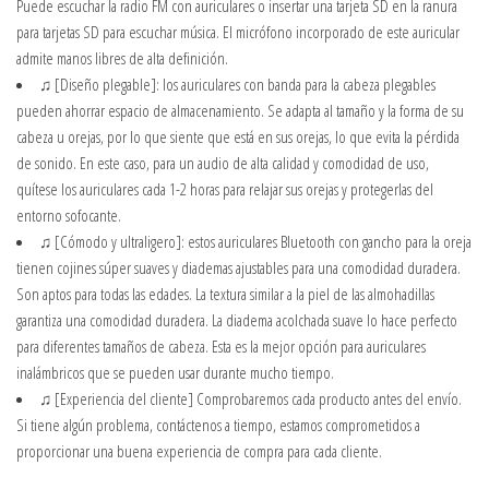
Puede escuchar la radio FM con auriculares o insertar una tarjeta SD en la ranura
para tarjetas SD para escuchar música. El micrófono incorporado de este auricular
admite manos libres de alta definición.
♫ [Diseño plegable]: los auriculares con banda para la cabeza plegables
pueden ahorrar espacio de almacenamiento. Se adapta al tamaño y la forma de su
cabeza u orejas, por lo que siente que está en sus orejas, lo que evita la pérdida
de sonido. En este caso, para un audio de alta calidad y comodidad de uso,
quítese los auriculares cada 1-2 horas para relajar sus orejas y protegerlas del
entorno sofocante.
♫ [Cómodo y ultraligero]: estos auriculares Bluetooth con gancho para la oreja
tienen cojines súper suaves y diademas ajustables para una comodidad duradera.
Son aptos para todas las edades. La textura similar a la piel de las almohadillas
garantiza una comodidad duradera. La diadema acolchada suave lo hace perfecto
para diferentes tamaños de cabeza. Esta es la mejor opción para auriculares
inalámbricos que se pueden usar durante mucho tiempo.
♫ [Experiencia del cliente] Comprobaremos cada producto antes del envío.
Si tiene algún problema, contáctenos a tiempo, estamos comprometidos a
proporcionar una buena experiencia de compra para cada cliente.