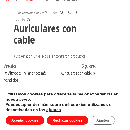
14 de diciembre de 2021
Por
INOUTAUDIO
Inactivo
Auriculares con
cable
Auto Amazon Links: No se encontraron productos.
Navegación
Entrada
Entrada
Anterior
Siguiente
anterior
siguiente
Altavoces inalámbricos más
Auriculares con cable
de
vendidos
entradas
Utilizamos cookies para ofrecerte la mejor experiencia en
nuestra web.
Auto Amazon Links: No se encontraron productos.
Puedes aprender más sobre qué cookies utilizamos o
desactivarlas en los
ajustes
.
Funciona gracias a
WordPress
|
Tema:
Envo Storefront
Aceptar cookies
Rechazar cookies
Ajustes