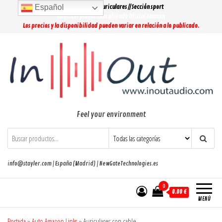
Saltar
Español
Lo más buscado: Auriculares // Sección sport
al
Soloescorpiones.com afiliado Oficial Amazon
Los precios y la disponibilidad pueden variar en relación a lo publicado.
contenido
Feel your environment
info@stayler.com | España (Madrid) | NewGateTechnologies.es
0
0.00 €
MENÚ
Portada
»
Auto Amazon Links
»
Auriculares con cable